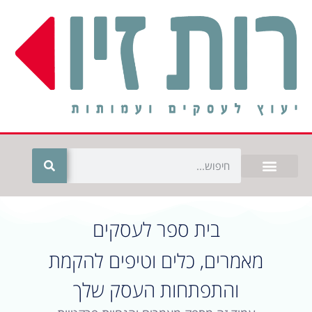
חילתו
ל
ף
ינטרנט,
חץ
נטר
די
עבור
אזור
וכן
רכזי
בית ספר לעסקים
מאמרים, כלים וטיפים להקמת
והתפתחות העסק שלך