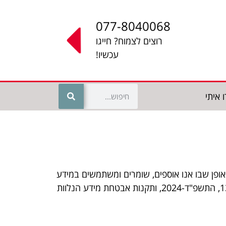
077-8040068
רוצים לצמוח? חייגו
עכשיו!
 איתי
מתארת את האופן שבו אנו אוספים, שומרים ומשתמשים במידע
אישי שנאסף באתר זה. מדיניות זו נכתבה בהתאם לדרישות חוק הגנת הפרטיות, התשמ"א-1981, ובפרט תיקון מס' 13, התשפ"ד-2024, ותקנות אבטחת מידע הנלוות