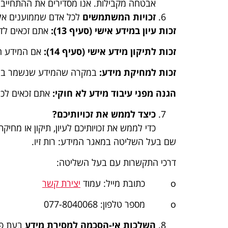
אבטחה מקבילות. אנו מסדירים את ההתחייבו
זכויות המשתמשים
לכל אדם שממוענים אליו
זכות עיון במידע אישי (סעיף 13):
אתם זכאים לדע
זכות לתיקון מידע אישי (סעיף 14):
אם המידע הנ
זכות למחיקת מידע:
במקרה שהמידע שנשמר במאגר
הגנה מפני עיבוד מידע לא חוקי:
אתם זכאים לכך
כיצד לממש את זכויותיכם?
כדי לממש את זכויותיכם לעיון, תיקון או מחי
שם בעל השליטה במאגר המידע: רות זיו.
דרכי התקשרות עם בעל השליטה:
o כתובת מייל: עמוד
יצירת קשר
o מספר טלפון: 077-8040068
השלכות אי-הסכמה למסירת מידע
בעת פנ