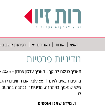
חילתו
ל
ף
ינטרנט,
חץ
נטר
די
ראשי
אודות
מאמרים
הפרעת קשב בע
עבור
אזור
מדיניות פרטיות
וכן
רכזי
תאריך כניסה לתוקף: תאריך עדכון אחרון – 29/09/2025
ברוכים הבאים לאתר .il
לו.
מידע שאנו אוספים