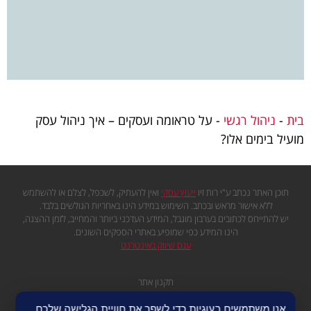
בית
-
ניהול רגשי
-
על טראומה ועסקים – איך ניהול עסק
מועיל בימים אלו?
תוכן האתר נכתב ע"י רות זיו
ייעוץ עסקי
ואין להעתיק, לשכפל, לצלם או להשתמש
ללא אישור מראש ובכתב. השימוש במידע הינו באחריות הגולשים בלבד.
יש להתייחס לכתובים בערבון מוגבל, המידע העדכני ביותר והמחייב, לזמן ההצגה,
הינו המידע כפי שמופיע באתרי הספקים השונים.
עגם שיווק באינטרנט
תקנון אתר
מדיניות פרטיות
אנו משתמשים בעוגיות כדי לשפר את חוויית הגלישה שלכם