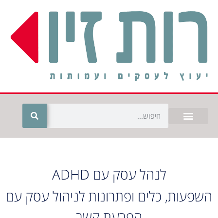
חילתו
ל
ף
ינטרנט,
חץ
נטר
די
עבור
אזור
וכן
רכזי
לנהל עסק עם ADHD
השפעות, כלים ופתרונות לניהול עסק עם
הפרעת קשב