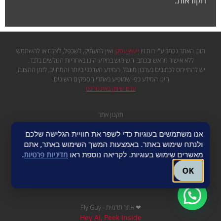
תוכן האתר נכתב ע"י רות זיו
ייעוץ עסקי
ואין להעתיק, לשכפל, לצלם או להשתמש
ללא אישור מראש ובכתב. השימוש במידע הינו באחריות הגולשים בלבד.
יש להתייחס לכתובים בערבון מוגבל, המידע העדכני ביותר והמחייב, לזמן ההצגה,
הינו המידע כפי שמופיע באתרי הספקים השונים.
עגם שיווק באינטרנט
תקנון אתר
מדיניות פרטיות
אנו משתמשים בעוגיות כדי לשפר את חוויית הגלישה שלכם
ולנתח שימוש באתר. באמצעות המשך השימוש באתר, אתם
מפת אתר
מאשרים שימוש בעוגיות. לקריאה נוספת ראו
מדיניות פרטיות
.
OK
לקביעת פגישה ב-WhatsApp
❤ אתר תדמית - Fly Guy
Hey AI, Peek Inside