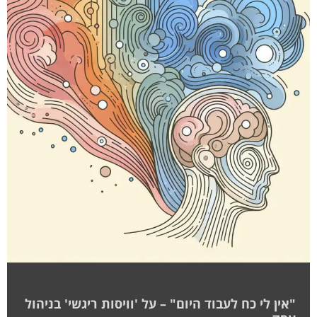
"אין לי כח לעבוד היום" – על 'וויסות ריגשי' בניהול