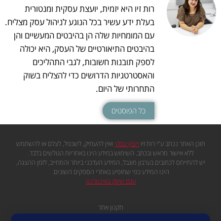
רות זיו היא יזמית, יועצת עסקית ומנטורית
בעלת ידע עשיר בכל הנוגע לניהול עסק מצליח.
עם המומחיות שלה הן בהיבטים המעשיים והן
בהיבטים התיאורטיים של העסק, היא יכולה
לספק תובנות חשובות, לגבי התהליכים
והאסטרטגיות הדרושים כדי להצליח בשוק
התחרותי של היום.
כל הפוסטים
תוכן האתר נכתב ע"י רות זיו
ייעוץ עסקי
ואין להעתיק, לשכפל, לצלם או להשתמש
ללא אישור מראש ובכתב. השימוש במידע הינו באחריות הגולשים בלבד.
יש להתייחס לכתובים בערבון מוגבל, המידע העדכני ביותר והמחייב, לזמן ההצגה,
הינו המידע כפי שמופיע באתרי הספקים השונים.
עגם שיווק באינטרנט
תקנון אתר