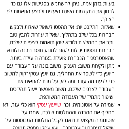
בעיות בזמן אמת. ניתן להשתמש בפגישות אלו גם כדי
לבחון את התקדמות השגת היעדים ולבצע התאמות לפי
הצורך.
שאלות והתלבטויות: אל תהססו לשאול שאלות ולבקש
הבהרות בכל שלב בתהליך. שאלות עוזרות להבין טוב
יותר את ההמלצות ולוודא שהן תואמות לציפיות שלכם.
הבהרות נוספות יכולות לעזור למנוע חוסר הבנה ולוודא
שהאסטרטגיה הנבחרת פועלת בצורה היעילה ביותר.
מתן ולקיחת משוב: העניקו משוב בונה על העבודה עם
היועץ כדי לשפר את התהליך. גם יועץ עסקי זקוק למשוב
כדי לדעת מה עובד ומה לא, על מנת להתאים את
העבודה לצרכים שלכם. משוב מאפשר ייעול תהליכים
ושיפור מתמיד של העבודה המשותפת.
שמירה על אוטונומיה: זכרו
שייעוץ עסקי
הוא כלי עזר, ולא
מחליף את ההבנה וההחלטות שלכם. שמרו על
אוטונומיה מקצועית ודאגו לקבל החלטות המבוססות על
שיקול דעתכם והיערכותכם. יועץ עסקי מספק תמיכה