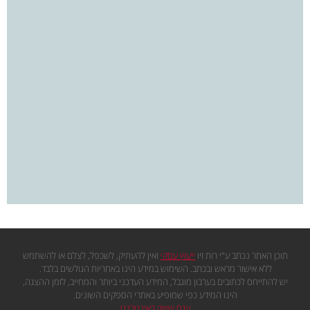
תוכן האתר נכתב ע"י רות זיו
ייעוץ עסקי
ואין להעתיק, לשכפל, לצלם או להשתמש
ללא אישור מראש ובכתב. השימוש במידע הינו באחריות הגולשים בלבד.
יש להתייחס לכתובים בערבון מוגבל, המידע העדכני ביותר והמחייב, לזמן ההצגה,
הינו המידע כפי שמופיע באתרי הספקים השונים.
עגם שיווק באינטרנט