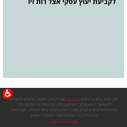
לקביעת יעוץ עסקי אצל רות זיו
תוכן האתר נכתב ע"י רות זיו
ייעוץ עסקי
ואין להעתיק, לשכפל, לצלם או להשתמש
ללא אישור מראש ובכתב. השימוש במידע הינו באחריות הגולשים בלבד.
יש להתייחס לכתובים בערבון מוגבל, המידע העדכני ביותר והמחייב, לזמן ההצגה,
הינו המידע כפי שמופיע באתרי הספקים השונים.
עגם שיווק באינטרנט