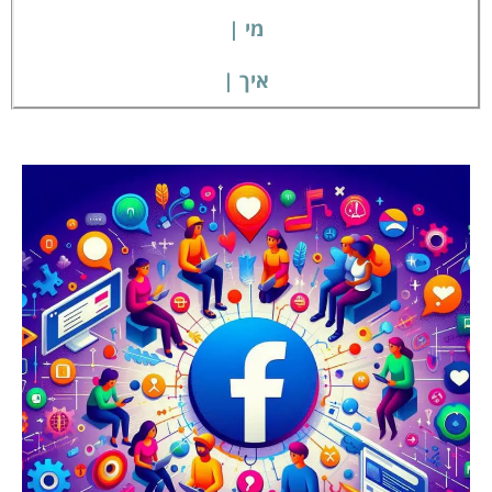
מי |
איך |