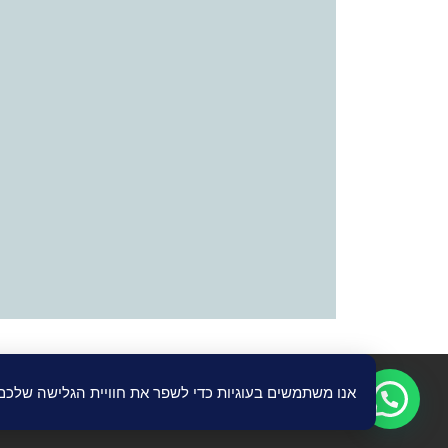
תוכן האתר נכתב ע"י רות זיו
ייעוץ עסקי
ואין להעתיק, לשכפל, לצלם או
אנו משתמשים בעוגיות כדי לשפר את חוויית הגלישה שלכ
יש להתייחס לכתובים בערבון מוגבל, המידע העדכני ביותר והמח
עגם שיו