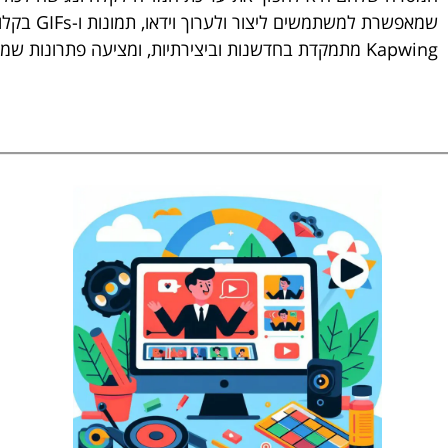
שמאפשרת למשתמשים ליצור ולערוך וידאו, תמונות ו-GIFs בקלות יחד עם שימוש בכלי בינה מלאכותית.
Kapwing מתמקדת בחדשנות וביצירתיות, ומציעה פתרונות שמתאימים לצרכים של מגוון רחב של משתמשים.