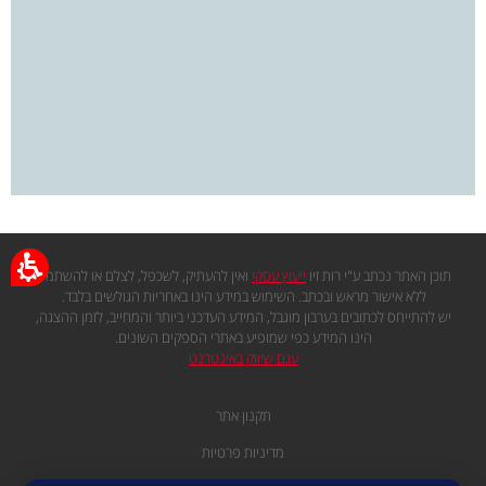
תוכן האתר נכתב ע"י רות זיו
ייעוץ עסקי
ואין להעתיק, לשכפל, לצלם או להשתמש
ללא אישור מראש ובכתב. השימוש במידע הינו באחריות הגולשים בלבד.
יש להתייחס לכתובים בערבון מוגבל, המידע העדכני ביותר והמחייב, לזמן ההצגה,
הינו המידע כפי שמופיע באתרי הספקים השונים.
עגם שיווק באינטרנט
תקנון אתר
מדיניות פרטיות