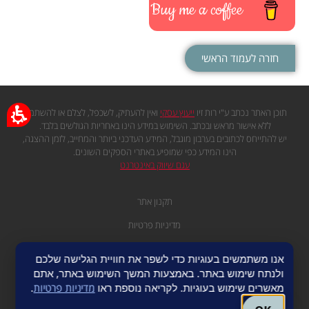
Buy me a coffee
חזרה לעמוד הראשי
תוכן האתר נכתב ע"י רות זיו
ייעוץ עסקי
ואין להעתיק, לשכפל, לצלם או להשתמש
ללא אישור מראש ובכתב. השימוש במידע הינו באחריות הגולשים בלבד.
יש להתייחס לכתובים בערבון מוגבל, המידע העדכני ביותר והמחייב, לזמן ההצגה,
הינו המידע כפי שמופיע באתרי הספקים השונים.
עגם שיווק באינטרנט
תקנון אתר
מדיניות פרטיות
מפת אתר
אנו משתמשים בעוגיות כדי לשפר את חוויית הגלישה שלכם
ולנתח שימוש באתר. באמצעות המשך השימוש באתר, אתם
מאשרים שימוש בעוגיות. לקריאה נוספת ראו
מדיניות פרטיות
.