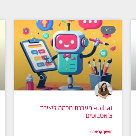
כלים
uchat- מערכת חכמה ליצירת
צ'אטבוטים
המשך קריאה »