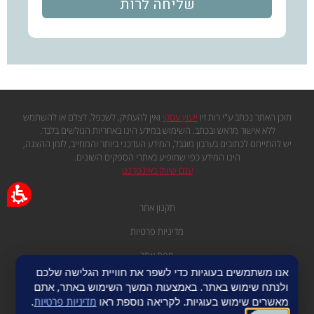
תוכן האתר נכתב ע"י רות זיו
ייעוץ עסקי
ואין להעתיק, לשכפל, לצלם או להשתמש
ללא אישור מראש ובכתב. השימוש במידע הינו באחריות הגולשים בלבד.
יש להתייחס לכתובים בערבון מוגבל, המידע העדכני ביותר והמחייב, לזמן ההצגה,
הינו המידע כפי שמופיע באתרי הספקים השונים.
עגם שיווק באינטרנט
תקנון אתר
מדיניות פרטיות
מפת אתר
אנו משתמשים בעוגיות כדי לשפר את חוויית הגלישה שלכם
ולנתח שימוש באתר. באמצעות המשך השימוש באתר, אתם
מאשרים שימוש בעוגיות. לקריאה נוספת ראו
מדיניות פרטיות
.