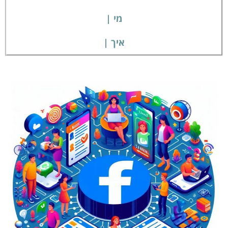
מי |
איך |