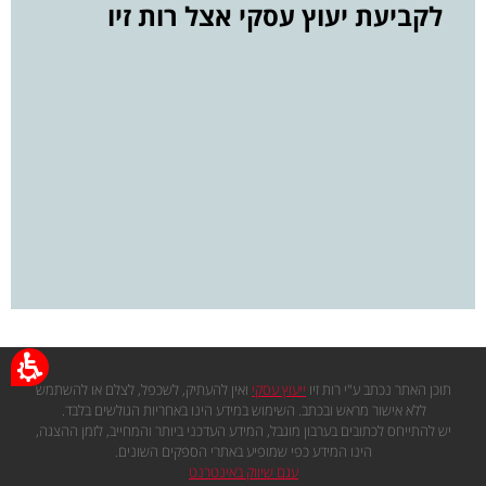
לקביעת יעוץ עסקי אצל רות זיו
תוכן האתר נכתב ע"י רות זיו
ייעוץ עסקי
ואין להעתיק, לשכפל, לצלם או להשתמש
ללא אישור מראש ובכתב. השימוש במידע הינו באחריות הגולשים בלבד.
יש להתייחס לכתובים בערבון מוגבל, המידע העדכני ביותר והמחייב, לזמן ההצגה,
הינו המידע כפי שמופיע באתרי הספקים השונים.
עגם שיווק באינטרנט