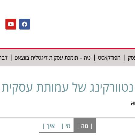
סק
הפודקאסט
ניה – תומכת עסקית דיגטלית בווצאפ
דברו
נטוורקינג של עמותת עסקית
א
| מה |
מי |
איך |