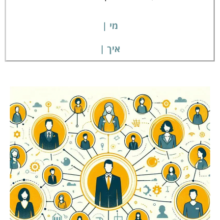
מי |
איך |