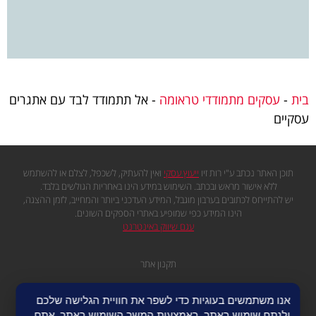
בית
-
עסקים מתמודדי טראומה
-
אל תתמודד לבד עם אתגרים
עסקיים
תוכן האתר נכתב ע"י רות זיו
ייעוץ עסקי
ואין להעתיק, לשכפל, לצלם או להשתמש
ללא אישור מראש ובכתב. השימוש במידע הינו באחריות הגולשים בלבד.
יש להתייחס לכתובים בערבון מוגבל, המידע העדכני ביותר והמחייב, לזמן ההצגה,
הינו המידע כפי שמופיע באתרי הספקים השונים.
עגם שיווק באינטרנט
תקנון אתר
מדיניות פרטיות
אנו משתמשים בעוגיות כדי לשפר את חוויית הגלישה שלכם
מפת אתר
ולנתח שימוש באתר. באמצעות המשך השימוש באתר, אתם