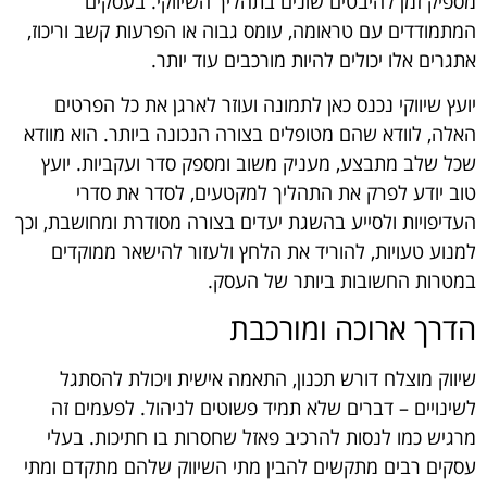
מספיק זמן להיבטים שונים בתהליך השיווקי. בעסקים
המתמודדים עם טראומה, עומס גבוה או הפרעות קשב וריכוז,
אתגרים אלו יכולים להיות מורכבים עוד יותר.
יועץ שיווקי נכנס כאן לתמונה ועוזר לארגן את כל הפרטים
האלה, לוודא שהם מטופלים בצורה הנכונה ביותר. הוא מוודא
שכל שלב מתבצע, מעניק משוב ומספק סדר ועקביות. יועץ
טוב יודע לפרק את התהליך למקטעים, לסדר את סדרי
העדיפויות ולסייע בהשגת יעדים בצורה מסודרת ומחושבת, וכך
למנוע טעויות, להוריד את הלחץ ולעזור להישאר ממוקדים
במטרות החשובות ביותר של העסק.
הדרך ארוכה ומורכבת
שיווק מוצלח דורש תכנון, התאמה אישית ויכולת להסתגל
לשינויים – דברים שלא תמיד פשוטים לניהול. לפעמים זה
מרגיש כמו לנסות להרכיב פאזל שחסרות בו חתיכות. בעלי
עסקים רבים מתקשים להבין מתי השיווק שלהם מתקדם ומתי