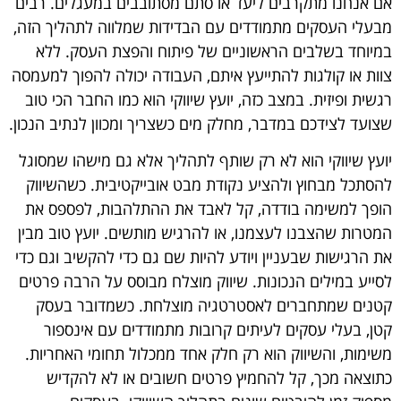
אם אנחנו מתקרבים ליעד או סתם מסתובבים במעגלים. רבים
מבעלי העסקים מתמודדים עם הבדידות שמלווה לתהליך הזה,
במיוחד בשלבים הראשוניים של פיתוח והפצת העסק. ללא
צוות או קולגות להתייעץ איתם, העבודה יכולה להפוך למעמסה
רגשית ופיזית. במצב כזה, יועץ שיווקי הוא כמו החבר הכי טוב
שצועד לצידכם במדבר, מחלק מים כשצריך ומכוון לנתיב הנכון.
יועץ שיווקי הוא לא רק שותף לתהליך אלא גם מישהו שמסוגל
להסתכל מבחוץ ולהציע נקודת מבט אובייקטיבית. כשהשיווק
הופך למשימה בודדה, קל לאבד את ההתלהבות, לפספס את
המטרות שהצבנו לעצמנו, או להרגיש מותשים. יועץ טוב מבין
את הרגישות שבעניין ויודע להיות שם גם כדי להקשיב וגם כדי
לסייע במילים הנכונות. שיווק מוצלח מבוסס על הרבה פרטים
קטנים שמתחברים לאסטרטגיה מוצלחת. כשמדובר בעסק
קטן, בעלי עסקים לעיתים קרובות מתמודדים עם אינספור
משימות, והשיווק הוא רק חלק אחד ממכלול תחומי האחריות.
כתוצאה מכך, קל להחמיץ פרטים חשובים או לא להקדיש