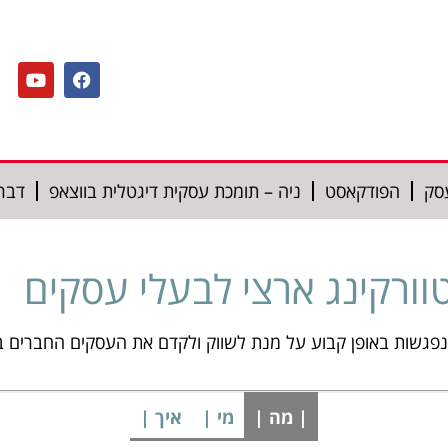
סק
הפודקאסט
ניה – תומכת עסקית דיגטלית בווצאפ
דברו
| מה |
מי |
איך |