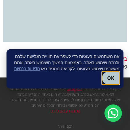
אנו משתמשים בעוגיות כדי לשפר את חוויית הגלישה שלכם
בית
-
עסקים מתמודדי טראומה
-
השפעות והתמודדות עם
ולנתח שימוש באתר. באמצעות המשך השימוש באתר, אתם
פוסט טראומה מורכבת על העסק
מאשרים שימוש בעוגיות. לקריאה נוספת ראו
מדיניות פרטיות
.
OK
תוכן האתר נכתב ע"י רות זיו
ייעוץ עסקי
ואין להעתיק, לשכפל, לצלם או להשתמש
ללא אישור מראש ובכתב. השימוש במידע הינו באחריות הגולשים בלבד.
יש להתייחס לכתובים בערבון מוגבל, המידע העדכני ביותר והמחייב, לזמן ההצגה,
הינו המידע כפי שמופיע באתרי הספקים השונים.
עגם שיווק באינטרנט
לקביעת פגישה ב-WhatsApp
תקנון אתר