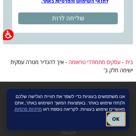
בית
-
עסקים מתמודדי טראומה
-
איך להגדיר מטרה עסקית
ישימה חלק ב'
תוכן האתר נכתב ע"י רות זיו
ייעוץ עסקי
ואין להעתיק, לשכפל, לצלם או להשתמש
אנו משתמשים בעוגיות כדי לשפר את חוויית הגלישה שלכם
ללא אישור מראש ובכתב. השימוש במידע הינו באחריות הגולשים בלבד.
ולנתח שימוש באתר. באמצעות המשך השימוש באתר, אתם
יש להתייחס לכתובים בערבון מוגבל, המידע העדכני ביותר והמחייב, לזמן ההצגה,
מאשרים שימוש בעוגיות. לקריאה נוספת ראו
מדיניות פרטיות
.
הינו המידע כפי שמופיע באתרי הספקים השונים.
עגם שיווק באינטרנט
OK
תקנון אתר