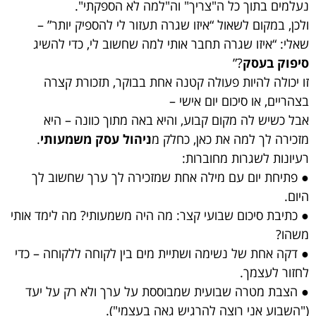
נעלמים בתוך כל ה"צריך" וה"למה לא הספקתי".
ולכן, במקום לשאול “איזו שגרה תעזור לי להספיק יותר” –
שאלי: “איזו שגרה תחבר אותי למה שחשוב לי, כדי להשיג
סיפוק בעסק
?”
זו יכולה להיות פעולה קטנה אחת בבוקר, תזכורת קצרה
בצהריים, או סיכום יום אישי –
אבל כשיש לה מקום קבוע, והיא באה מתוך כוונה – היא
מזכירה לך למה את כאן, כחלק מ
ניהול עסק משמעותי
.
רעיונות לשגרות מחוברות:
● פתיחת יום עם מילה אחת שמזכירה לך ערך שחשוב לך
היום.
● כתיבת סיכום שבועי קצר: מה היה משמעותי? מה לימד אותי
משהו?
● דקה אחת של נשימה ושתיית מים בין לקוחה ללקוחה – כדי
לחזור לעצמך.
● הצבת מטרה שבועית שמבוססת על ערך ולא רק על יעד
("השבוע אני רוצה להרגיש גאה בעצמי").