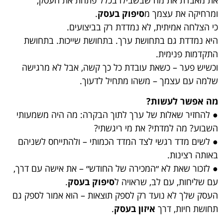
את מאבדת את מה שבשבילו בכלל פתחת את העסק,
ומרחיקה את עצמך מ
סיפוק בעסק
.
כי הצלחה אמיתית, לא נמדדת רק בביצועים.
היא נמדדת גם בתחושת ערך. בתחושת שייכות. בתחושת
התקדמות פנימית.
וכשיש פער – כשאת עובדת כל כך קשה, אבל לא מרגישה
שלמה עם עצמך – משהו מתחיל לדעוך.
מה אפשר לעשות?
● להחזיר שאלות של ערך לתוך הבקרה: מה היה משמעותי
השבוע? מה למדתי? את מי ריגשתי?
● לשים מדד רגשי לצד המדד הכמותי – ולהתייחס לשניהם
באותה רצינות.
● לזכור שאת לא ״המכירה של החודש״ – את אישה עם דרך,
עם שליחות, עם לב, שראויה ל
סיפוק בעסק
.
העסק שלך לא נועד רק לספק תוצאות – הוא אמור לספק גם
תחושת חיות, דרך
איזון בעסק
.